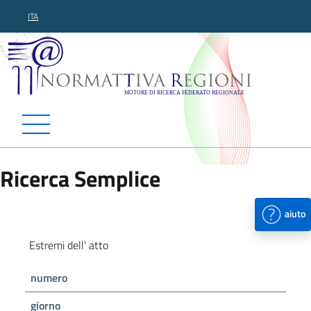
ITA
Normattiva Regioni - Motor
Ricerca Semplice
aiuto
Estremi dell' atto
numero
giorno