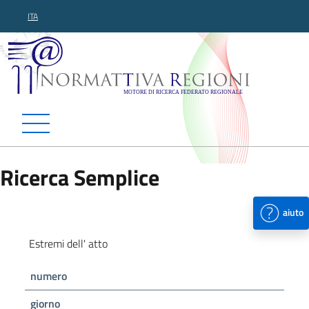
ITA
Normattiva Regioni - Motor
Ricerca Semplice
aiuto
Estremi dell' atto
numero
giorno