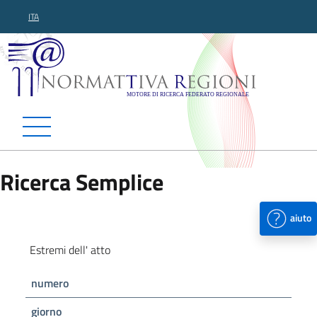
ITA
Normattiva Regioni - Motor
Ricerca Semplice
aiuto
Estremi dell' atto
numero
giorno