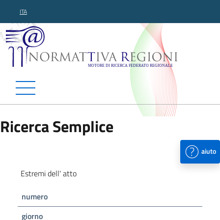
ITA
Normattiva Regioni - Motor
Ricerca Semplice
aiuto
Estremi dell' atto
numero
giorno