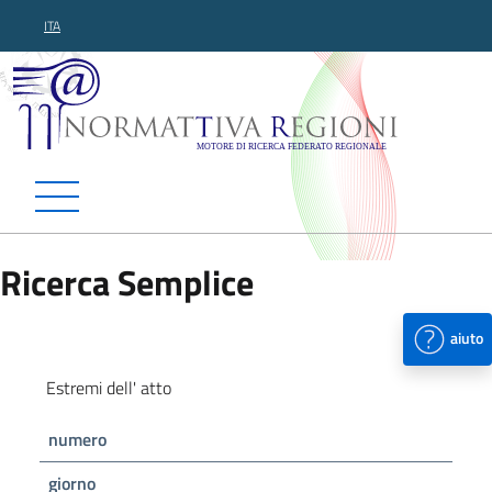
ITA
Normattiva Regioni - Motor
Ricerca Semplice
aiuto
Estremi dell' atto
numero
giorno