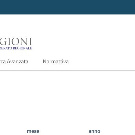
i - Motore di ricerca f
rca Avanzata
Normattiva
mese
anno