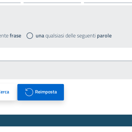
ente
frase
una
qualsiasi delle seguenti
parole
Cerca
Reimposta