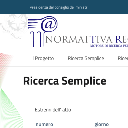
Presidenza del consiglio dei ministri
Normattiva Region
Il Progetto
Ricerca Semplice
Rice
current
Ricerca Semplice
Estremi dell' atto
numero
giorno