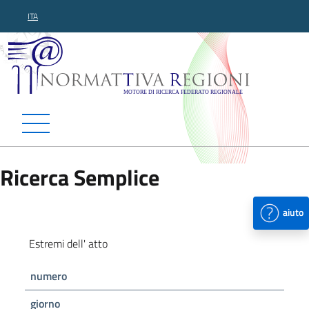
ITA
Normattiva Regioni - Motor
Ricerca Semplice
aiuto
Estremi dell' atto
numero
giorno