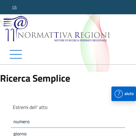
ITA
Normattiva Regioni - Motor
Ricerca Semplice
aiuto
Estremi dell' atto
numero
giorno