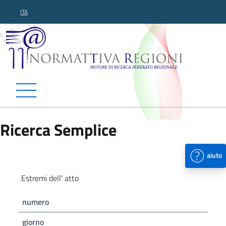
ITA
Normattiva Regioni - Motor
Ricerca Semplice
aiuto
Estremi dell' atto
numero
giorno