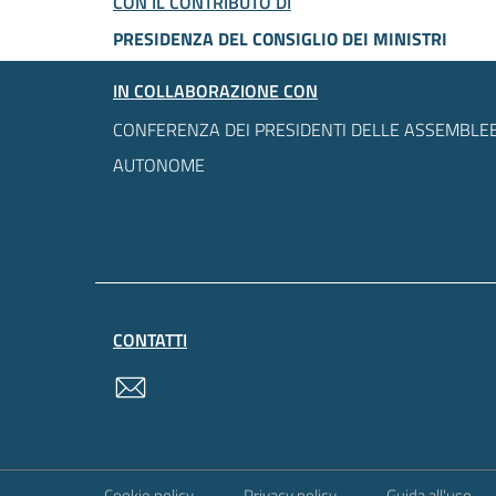
CON IL CONTRIBUTO DI
PRESIDENZA DEL CONSIGLIO DEI MINISTRI
IN COLLABORAZIONE CON
CONFERENZA DEI PRESIDENTI DELLE ASSEMBLEE
AUTONOME
CONTATTI
contatti
Sezione Link Utili
Cookie policy
Privacy policy
Guida all'uso