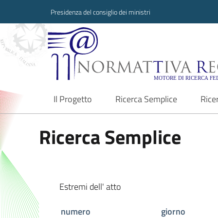
Presidenza del consiglio dei ministri
Normattiva Region
Il Progetto
Ricerca Semplice
Rice
current
Ricerca Semplice
Estremi dell' atto
numero
giorno