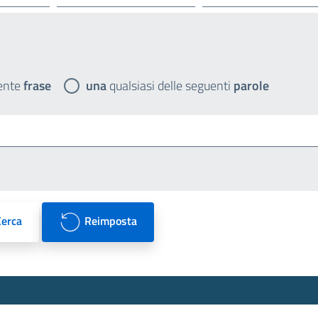
ente
frase
una
qualsiasi delle seguenti
parole
Cerca
Reimposta