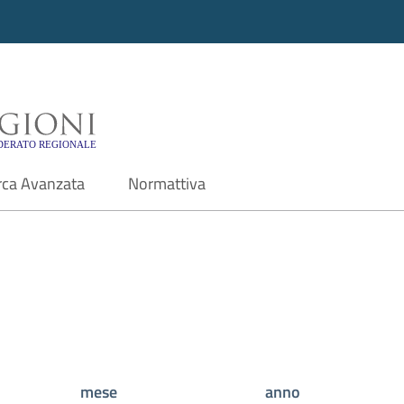
i - Motore di ricerca f
rca Avanzata
Normattiva
mese
anno