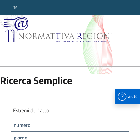
ITA
Normattiva Regioni - Motor
Ricerca Semplice
aiuto
Estremi dell' atto
numero
giorno