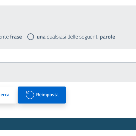
ente
frase
una
qualsiasi delle seguenti
parole
Cerca
Reimposta