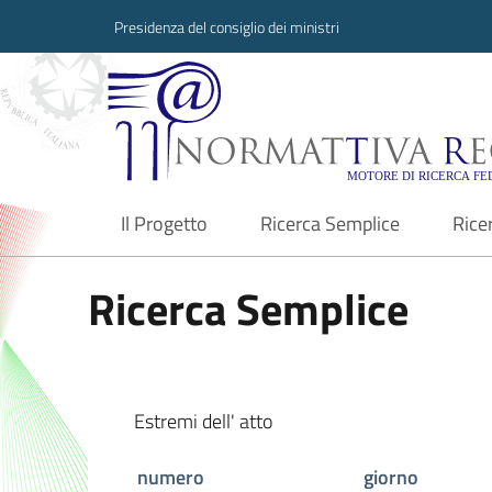
Presidenza del consiglio dei ministri
Normattiva Region
Il Progetto
Ricerca Semplice
Rice
current
Ricerca Semplice
Estremi dell' atto
numero
giorno