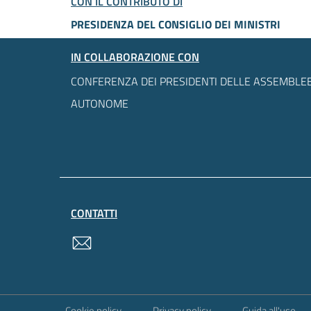
CON IL CONTRIBUTO DI
PRESIDENZA DEL CONSIGLIO DEI MINISTRI
IN COLLABORAZIONE CON
CONFERENZA DEI PRESIDENTI DELLE ASSEMBLEE
AUTONOME
CONTATTI
contatti
Sezione Link Utili
Cookie policy
Privacy policy
Guida all'uso