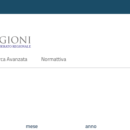
i - Motore di ricerca f
rca Avanzata
Normattiva
mese
anno