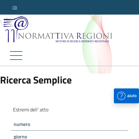
ITA
Normattiva Regioni - Motor
Ricerca Semplice
aiuto
Estremi dell' atto
numero
giorno