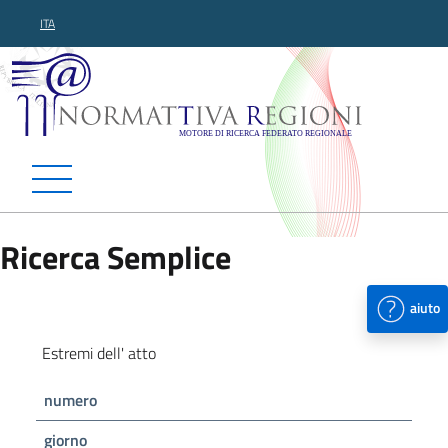
ITA
Normattiva Regioni - Motor
Ricerca Semplice
aiuto
Estremi dell' atto
numero
giorno