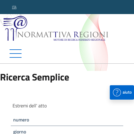
ITA
Normattiva Regioni - Motor
Ricerca Semplice
aiuto
Estremi dell' atto
numero
giorno