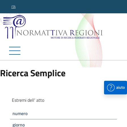
ITA
Normattiva Regioni - Motor
Ricerca Semplice
aiuto
Estremi dell' atto
numero
giorno