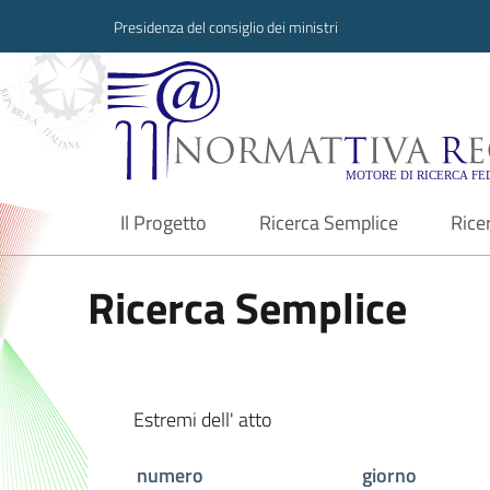
Presidenza del consiglio dei ministri
Normattiva Region
Il Progetto
Ricerca Semplice
Rice
current
Ricerca Semplice
Estremi dell' atto
numero
giorno