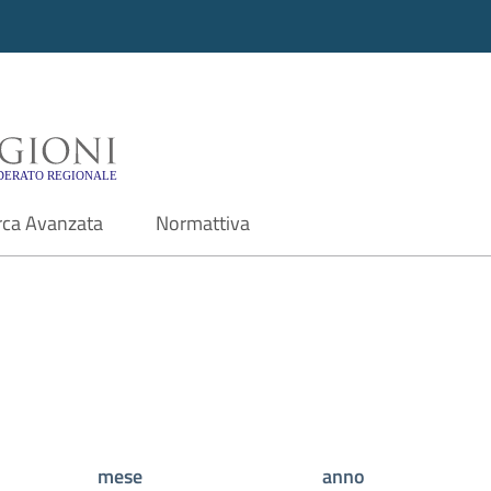
i - Motore di ricerca f
rca Avanzata
Normattiva
mese
anno