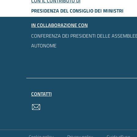
CON IL CONTRIBUTO DI
PRESIDENZA DEL CONSIGLIO DEI MINISTRI
IN COLLABORAZIONE CON
CONFERENZA DEI PRESIDENTI DELLE ASSEMBLEE
AUTONOME
CONTATTI
contatti
Sezione Link Utili
Cookie policy
Privacy policy
Guida all'uso