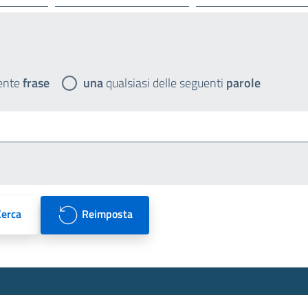
ente
frase
una
qualsiasi delle seguenti
parole
Cerca
Reimposta