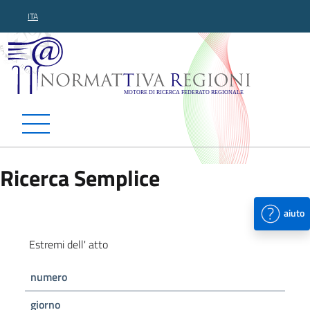
ITA
Normattiva Regioni - Motor
Ricerca Semplice
aiuto
Estremi dell' atto
numero
giorno