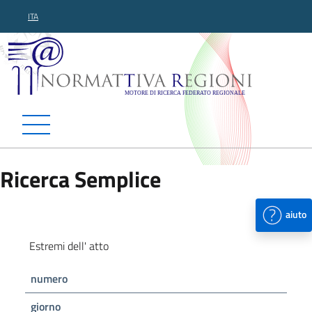
ITA
Normattiva Regioni - Motor
Ricerca Semplice
aiuto
Estremi dell' atto
numero
giorno