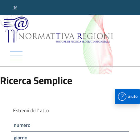
ITA
Normattiva Regioni - Motor
Ricerca Semplice
aiuto
Estremi dell' atto
numero
giorno