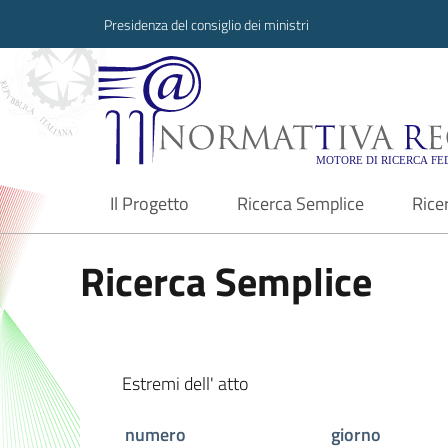
Presidenza del consiglio dei ministri
Normattiva Region
Il Progetto
Ricerca Semplice
Rice
current
Ricerca Semplice
Estremi dell' atto
numero
giorno