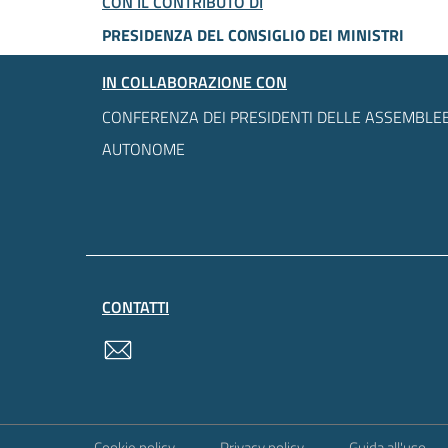
CON IL CONTRIBUTO DI
PRESIDENZA DEL CONSIGLIO DEI MINISTRI
IN COLLABORAZIONE CON
CONFERENZA DEI PRESIDENTI DELLE ASSEMBLEE
AUTONOME
CONTATTI
contatti
Sezione Link Utili
Cookie policy
Privacy policy
Guida all'uso