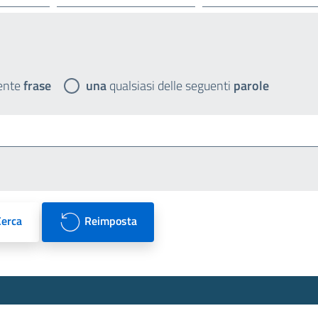
ente
frase
una
qualsiasi delle seguenti
parole
Cerca
Reimposta