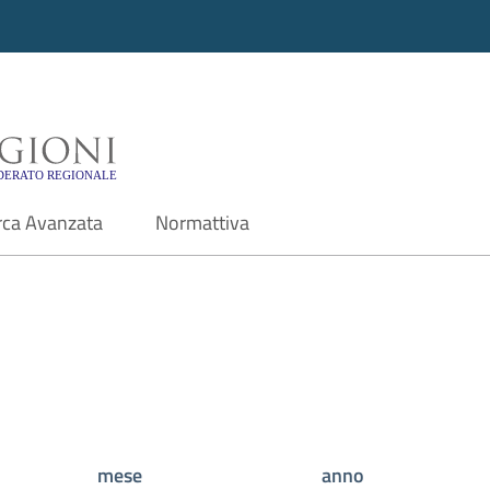
i - Motore di ricerca f
rca Avanzata
Normattiva
mese
anno