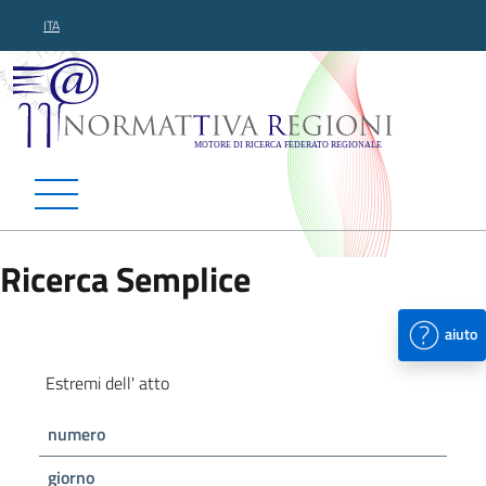
ITA
Normattiva Regioni - Motor
Ricerca Semplice
aiuto
Estremi dell' atto
numero
giorno