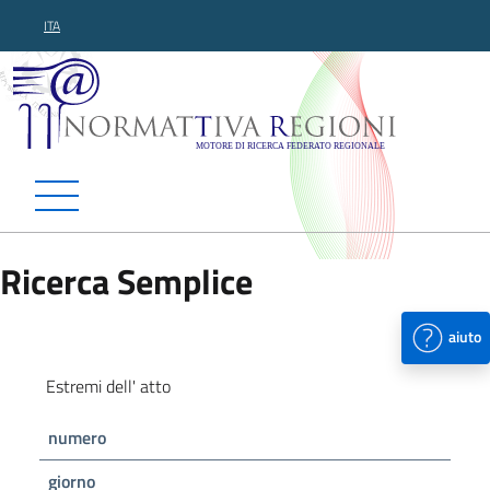
ITA
Normattiva Regioni - Motor
Ricerca Semplice
aiuto
Estremi dell' atto
numero
giorno