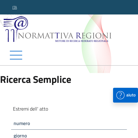
ITA
Normattiva Regioni - Motor
Ricerca Semplice
aiuto
Estremi dell' atto
numero
giorno