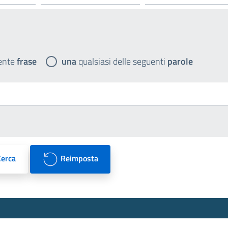
ente
frase
una
qualsiasi delle seguenti
parole
Cerca
Reimposta