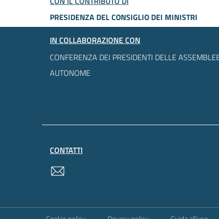
CON IL CONTRIBUTO DI
PRESIDENZA DEL CONSIGLIO DEI MINISTRI
IN COLLABORAZIONE CON
CONFERENZA DEI PRESIDENTI DELLE ASSEMBLEE
AUTONOME
CONTATTI
contatti
Sezione Link Utili
Cookie policy
Privacy policy
Guida all'uso