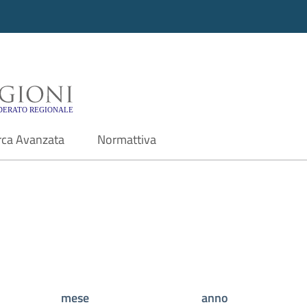
i - Motore di ricerca f
rca Avanzata
Normattiva
mese
anno