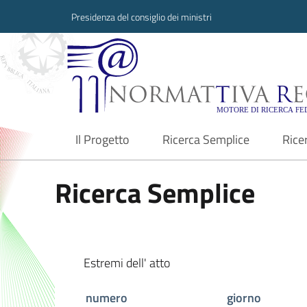
Presidenza del consiglio dei ministri
Normattiva Region
Il Progetto
Ricerca Semplice
Rice
current
Ricerca Semplice
Estremi dell' atto
numero
giorno