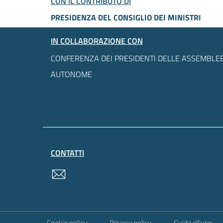
CON IL CONTRIBUTO DI
PRESIDENZA DEL CONSIGLIO DEI MINISTRI
IN COLLABORAZIONE CON
CONFERENZA DEI PRESIDENTI DELLE ASSEMBLEE
AUTONOME
CONTATTI
contatti
Sezione Link Utili
Cookie policy
Privacy policy
Guida all'uso