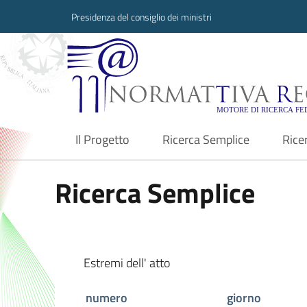
Presidenza del consiglio dei ministri
Normattiva Region
Il Progetto
Ricerca Semplice
Rice
current
Ricerca Semplice
Estremi dell' atto
numero
giorno