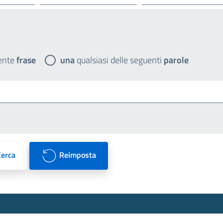
ente
frase
una
qualsiasi delle seguenti
parole
Cerca
Reimposta