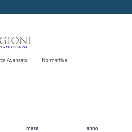
i - Motore di ricerca f
rca Avanzata
Normattiva
mese
anno