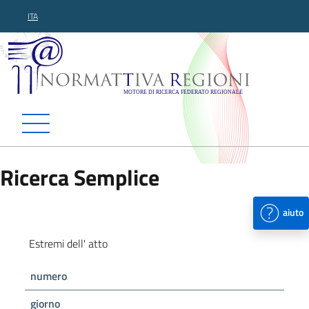
ITA
Normattiva Regioni - Motor
Ricerca Semplice
aiuto
Estremi dell' atto
numero
giorno