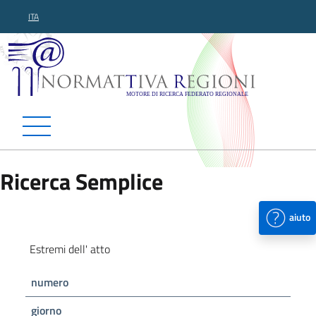
ITA
Normattiva Regioni - Motor
Ricerca Semplice
aiuto
Estremi dell' atto
numero
giorno