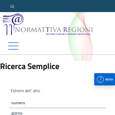
ITA
Normattiva Regioni - Motor
Ricerca Semplice
aiuto
Estremi dell' atto
numero
giorno