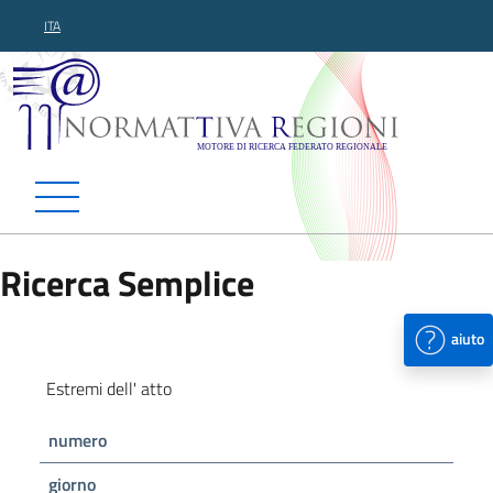
ITA
Normattiva Regioni - Motor
Ricerca Semplice
aiuto
Estremi dell' atto
numero
giorno