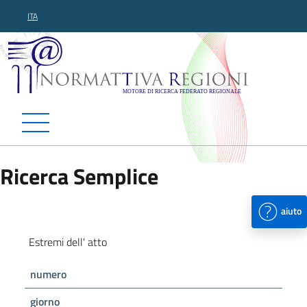
ITA
Normattiva Regioni - Motor
Ricerca Semplice
aiuto
Estremi dell' atto
numero
giorno