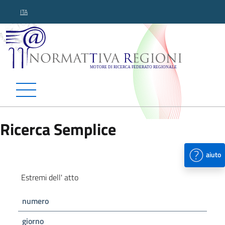
ITA
Normattiva Regioni - Motor
Ricerca Semplice
aiuto
Estremi dell' atto
numero
giorno