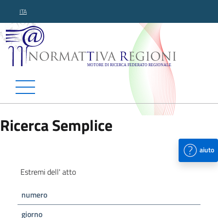
ITA
Normattiva Regioni - Motor
Ricerca Semplice
aiuto
Estremi dell' atto
numero
giorno