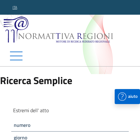
ITA
Normattiva Regioni - Motor
Ricerca Semplice
aiuto
Estremi dell' atto
numero
giorno