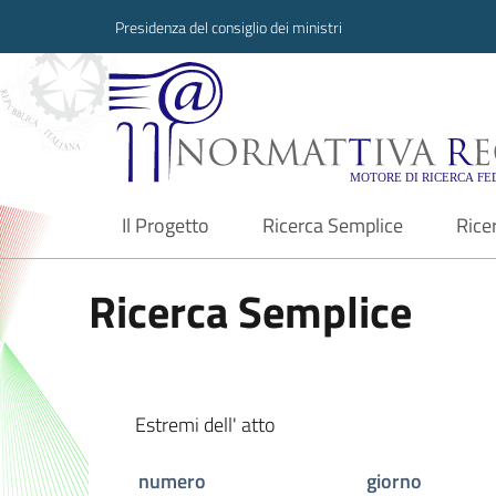
Presidenza del consiglio dei ministri
Normattiva Region
Il Progetto
Ricerca Semplice
Rice
current
Ricerca Semplice
Estremi dell' atto
numero
giorno