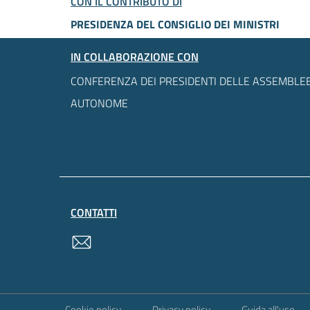
CON IL CONTRIBUTO DI
PRESIDENZA DEL CONSIGLIO DEI MINISTRI
IN COLLABORAZIONE CON
CONFERENZA DEI PRESIDENTI DELLE ASSEMBLEE
AUTONOME
CONTATTI
contatti
Sezione Link Utili
Cookie policy
Privacy policy
Guida all'uso