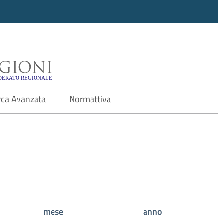
i - Motore di ricerca f
rca Avanzata
Normattiva
mese
anno