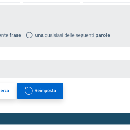
ente
frase
una
qualsiasi delle seguenti
parole
Cerca
Reimposta