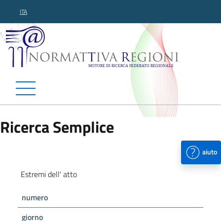
ITA
Normattiva Regioni - Motor
Ricerca Semplice
aiuto
Estremi dell' atto
numero
giorno