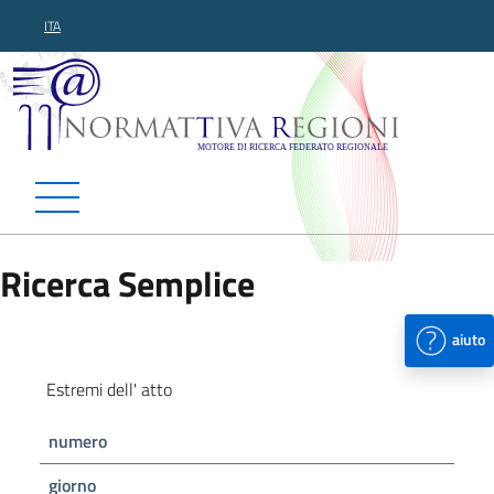
ITA
Normattiva Regioni - Motor
Ricerca Semplice
aiuto
Estremi dell' atto
numero
giorno