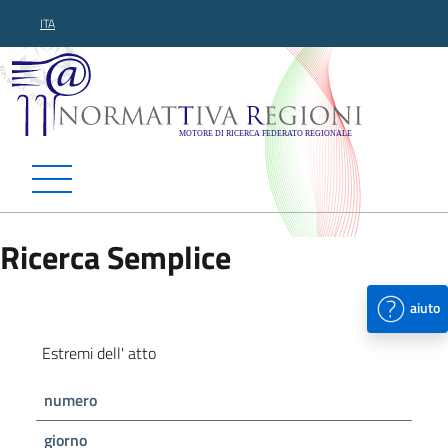
ITA
Normattiva Regioni - Motor
Ricerca Semplice
aiuto
Estremi dell' atto
numero
giorno