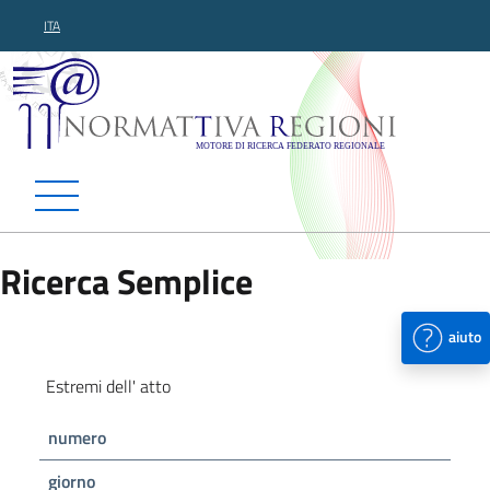
ITA
Normattiva Regioni - Motor
Ricerca Semplice
aiuto
Estremi dell' atto
numero
giorno