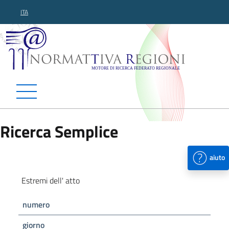
ITA
Normattiva Regioni - Motor
Ricerca Semplice
aiuto
Estremi dell' atto
numero
giorno