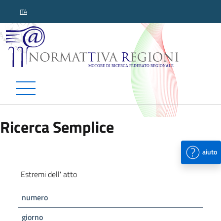
ITA
Normattiva Regioni - Motor
Ricerca Semplice
aiuto
Estremi dell' atto
numero
giorno