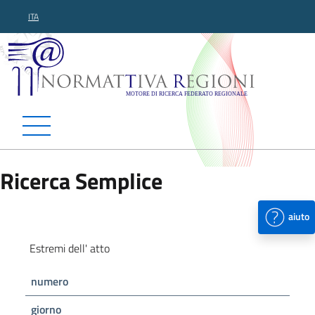
ITA
Normattiva Regioni - Motor
Ricerca Semplice
aiuto
Estremi dell' atto
numero
giorno