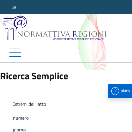
ITA
Normattiva Regioni - Motor
Ricerca Semplice
aiuto
Estremi dell' atto
numero
giorno