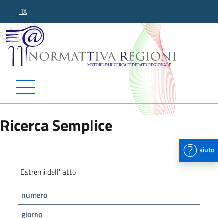
ITA
Normattiva Regioni - Motor
Ricerca Semplice
aiuto
Estremi dell' atto
numero
giorno