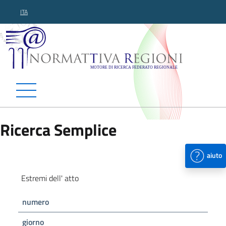
ITA
Normattiva Regioni - Motor
Ricerca Semplice
aiuto
Estremi dell' atto
numero
giorno