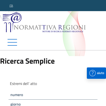
ITA
Normattiva Regioni - Motor
Ricerca Semplice
aiuto
Estremi dell' atto
numero
giorno