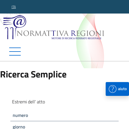
ITA
Normattiva Regioni - Motor
Ricerca Semplice
aiuto
Estremi dell' atto
numero
giorno