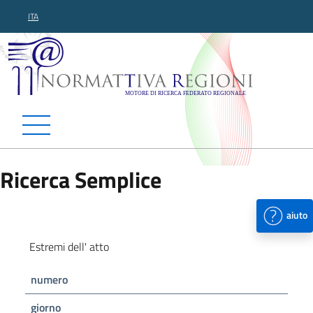
ITA
Normattiva Regioni - Motor
Ricerca Semplice
aiuto
Estremi dell' atto
numero
giorno