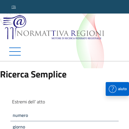
ITA
Normattiva Regioni - Motor
Ricerca Semplice
aiuto
Estremi dell' atto
numero
giorno