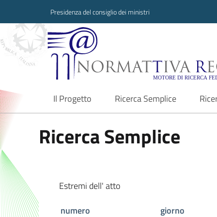
Presidenza del consiglio dei ministri
Normattiva Region
Il Progetto
Ricerca Semplice
Rice
current
Ricerca Semplice
Estremi dell' atto
numero
giorno