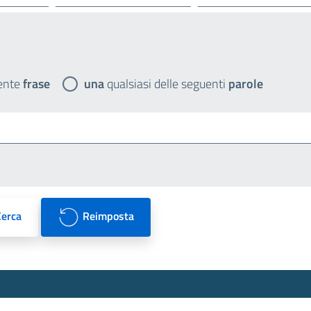
ente
frase
una
qualsiasi delle seguenti
parole
Cerca
Reimposta