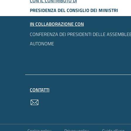
CON IL CONTRIBUTO DI
PRESIDENZA DEL CONSIGLIO DEI MINISTRI
IN COLLABORAZIONE CON
CONFERENZA DEI PRESIDENTI DELLE ASSEMBLEE
AUTONOME
CONTATTI
contatti
Sezione Link Utili
Cookie policy
Privacy policy
Guida all'uso