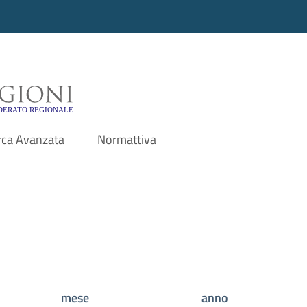
i - Motore di ricerca f
rca Avanzata
Normattiva
mese
anno